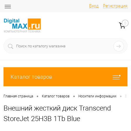
Вход
Регистрация
0
Каталог товаров
•
•
•
Главная страница
Каталог товаров
Носители информации
Вне
Внешний жесткий диск Transcend
StoreJet 25H3B 1Tb Blue