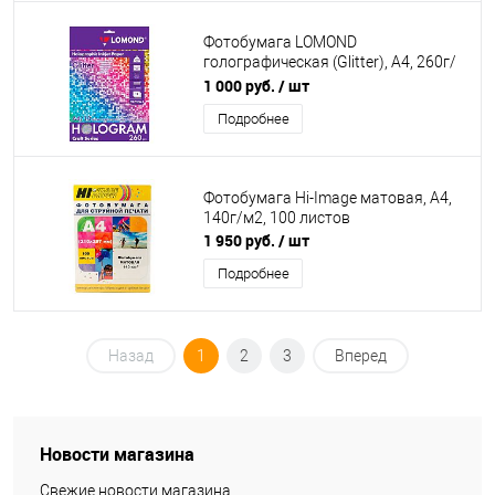
Фотобумага LOMOND
голографическая (Glitter), А4, 260г/
м2, 10 листов
1 000 руб.
/ шт
Подробнее
Фотобумага Hi-Image матовая, А4,
140г/м2, 100 листов
1 950 руб.
/ шт
Подробнее
Назад
1
2
3
Вперед
Новости магазина
Свежие новости магазина