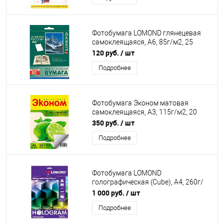
Фотобумага LOMOND глянецевая
самоклеящаяся, A6, 85г/м2, 25
листов
120 руб.
/ шт
Подробнее
Фотобумага Эконом матовая
самоклеящаяся, А3, 115г/м2, 20
листов
350 руб.
/ шт
Подробнее
Фотобумага LOMOND
голографическая (Cube), А4, 260г/
м2, 10 листов
1 000 руб.
/ шт
Подробнее