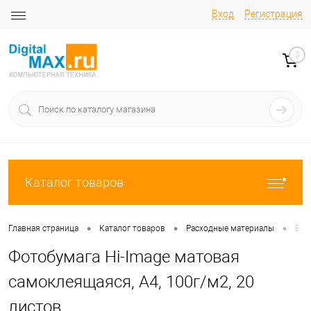
Вход
Регистрация
0
Каталог товаров
•
•
•
Главная страница
Каталог товаров
Расходные материалы
Бум
Фотобумага Hi-Image матовая
самоклеящаяся, А4, 100г/м2, 20
листов