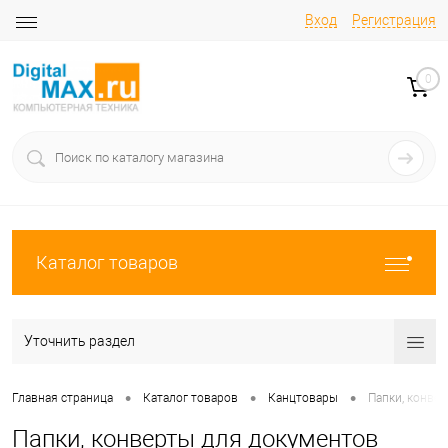
Вход
Регистрация
0
Каталог товаров
Уточнить раздел
•
•
•
Главная страница
Каталог товаров
Канцтовары
Папки, конве
Папки, конверты для документов