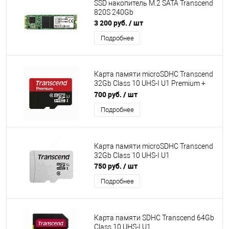
SSD накопитель M.2 SATA Transcend
820S 240Gb
3 200 руб.
/ шт
Подробнее
Карта памяти microSDHC Transcend
32Gb Class 10 UHS-I U1 Premium +
adapter
700 руб.
/ шт
Подробнее
Карта памяти microSDHC Transcend
32Gb Class 10 UHS-I U1
750 руб.
/ шт
Подробнее
Карта памяти SDHC Transcend 64Gb
Class 10 UHS-I U1