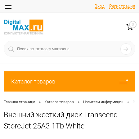
Вход
Регистрация
0
Каталог товаров
•
•
•
Главная страница
Каталог товаров
Носители информации
Вне
Внешний жесткий диск Transcend
StoreJet 25A3 1Tb White