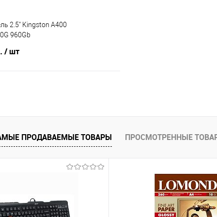
ль 2.5" Kingston A400
0G 960Gb
б.
/ шт
В корзину
 клик
Сравнение
е
В наличии
АМЫЕ ПРОДАВАЕМЫЕ ТОВАРЫ
ПРОСМОТРЕННЫЕ ТОВА