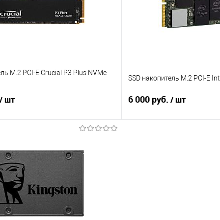
е
В наличии
В избранное
ль M.2 PCI-E Crucial P3 Plus NVMe
SSD накопитель M.2 PCI-E I
6 000 руб.
/ шт
/ шт
В корзину
В корз
 клик
Сравнение
Купить в 1 клик
е
В наличии
В избранное