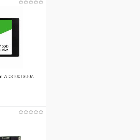
een WDS100T3G0A
ину
Сравнение