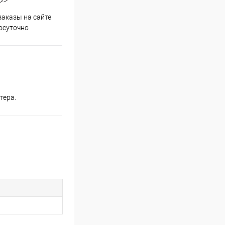
аказы на сайте
Срочная доставка по
осуточно
Одинцово в течение 2-х часов
ютера.