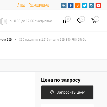
Вход
Регистрация
0
0
0
с 10.00 до 19:00 ежедневно
•
иски SSD
SSD накопитель 2.5" Samsung SSD 850 PRO 256Gb
Цена по запросу
Запросить цену