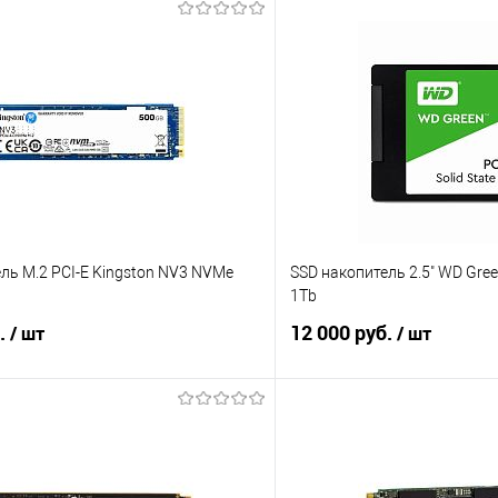
ль M.2 PCI-E Kingston NV3 NVMe
SSD накопитель 2.5" WD Gr
1Tb
б.
12 000 руб.
/ шт
/ шт
В корзину
В корз
 клик
Сравнение
Купить в 1 клик