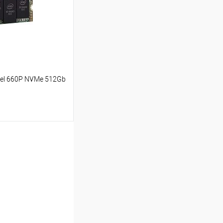
В наличии
ntel 660P NVMe 512Gb
ину
Сравнение
В наличии