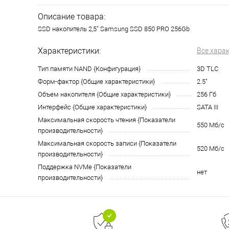
Описание товара:
SSD накопитель 2,5" Samsung SSD 850 PRO 256Gb
Характеристики:
Все хара
Тип памяти NAND {Конфигурация}
3D TLC
Форм-фактор {Общие характеристики}
2.5"
Объем накопителя {Общие характеристики}
256 Гб
Интерфейс {Общие характеристики}
SATA III
Максимальная скорость чтения {Показатели
550 Мб/с
производительности}
Максимальная скорость записи {Показатели
520 Мб/с
производительности}
Поддержка NVMe {Показатели
нет
производительности}