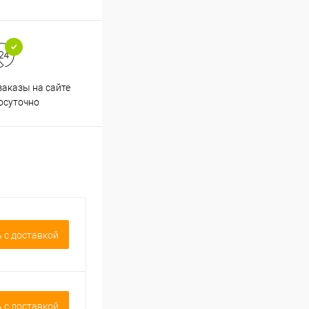
аказы на сайте
Срочная доставка по
осуточно
Одинцово в течение 2-х часов
 c доставкой
 c доставкой