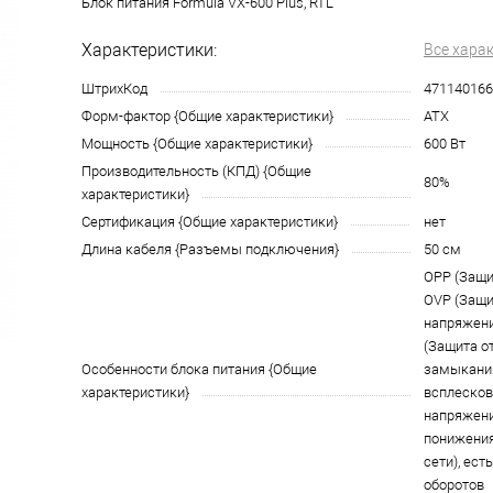
Блок питания Formula VX-600 Plus, RTL
Характеристики:
Все хара
ШтрихКод
471140166
Форм-фактор {Общие характеристики}
ATX
Мощность {Общие характеристики}
600 Вт
Производительность (КПД) {Общие
80%
характеристики}
Сертификация {Общие характеристики}
нет
Длина кабеля {Разъемы подключения}
50 см
OPP (Защит
OVP (Защи
напряжени
(Защита о
Особенности блока питания {Общие
замыкания
характеристики}
всплесков
напряжени
понижения
сети), ест
оборотов