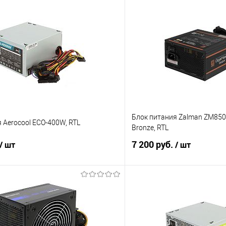
Блок питания Zalman ZM850-
 Aerocool ECO-400W, RTL
Bronze, RTL
7 200 руб.
/ шт
/ шт
В корзину
В корз
 клик
Сравнение
Купить в 1 клик