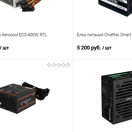
 Aerocool ECO-400W, RTL
Блок питания Chieftec Smart
5 200 руб.
/ шт
/ шт
В корзину
В корз
 клик
Сравнение
Купить в 1 клик
е
В наличии
В избранное