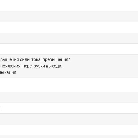
евышения силы тока, превышения/
пряжения, перегрузки выхода,
мыкания
n