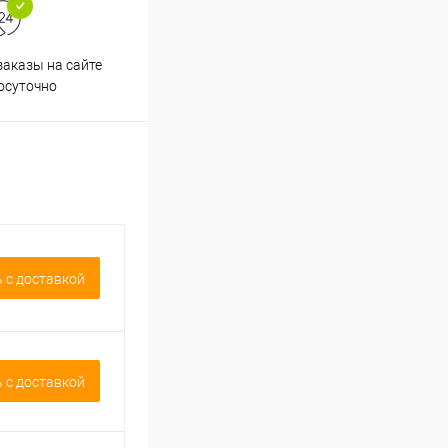
аказы на сайте
Срочная доставка по
осуточно
Одинцово в течение 2-х часов
 c доставкой
 c доставкой