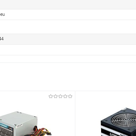
-eu
44