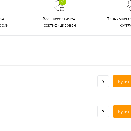
ов
Принимаем з
Весь ассортимент
ссии
кругл
сертифицирован
о
Купить
Купить