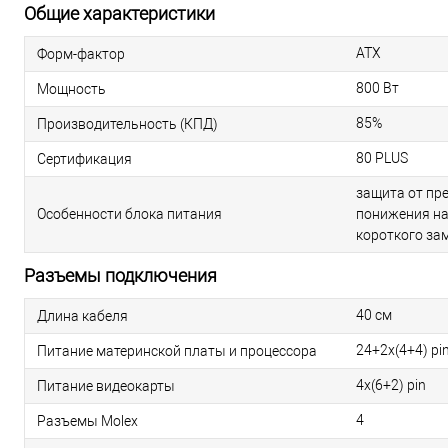
Общие характеристики
ATX
Форм-фактор
800 Вт
Мощность
85%
Производительность (КПД)
80 PLUS
Сертификация
защита от пр
Особенности блока питания
понижения на
короткого за
Разъемы подключения
40 см
Длина кабеля
24+2x(4+4) pi
Питание материнской платы и процессора
4х(6+2) pin
Питание видеокарты
4
Разъемы Molex