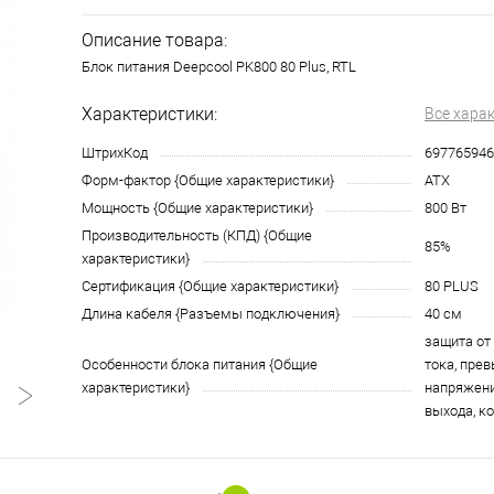
Описание товара:
Блок питания Deepcool PK800 80 Plus, RTL
Характеристики:
Все хара
ШтрихКод
697765946
Форм-фактор {Общие характеристики}
ATX
Мощность {Общие характеристики}
800 Вт
Производительность (КПД) {Общие
85%
характеристики}
Сертификация {Общие характеристики}
80 PLUS
Длина кабеля {Разъемы подключения}
40 см
защита от
Особенности блока питания {Общие
тока, пре
характеристики}
напряжени
выхода, к