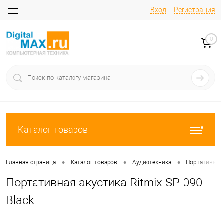
Вход
Регистрация
0
Каталог товаров
•
•
•
Главная страница
Каталог товаров
Аудиотехника
Портативны
Портативная акустика Ritmix SP-090
Black