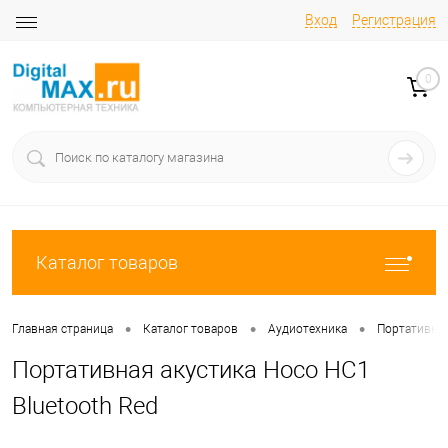
Вход
Регистрация
0
Каталог товаров
•
•
•
Главная страница
Каталог товаров
Аудиотехника
Портативны
Портативная акустика Hoco HC1
Bluetooth Red