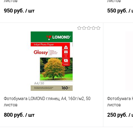
листов
листов
950 руб.
550 руб.
/ шт
/
В корзину
Купить в 1 клик
Сравнение
Купить в 1
В избранное
В наличии
В избранно
Фотобумага LOMOND глянец, А4, 160г/м2, 50
Фотобумага H
листов
листов
800 руб.
250 руб.
/ шт
/