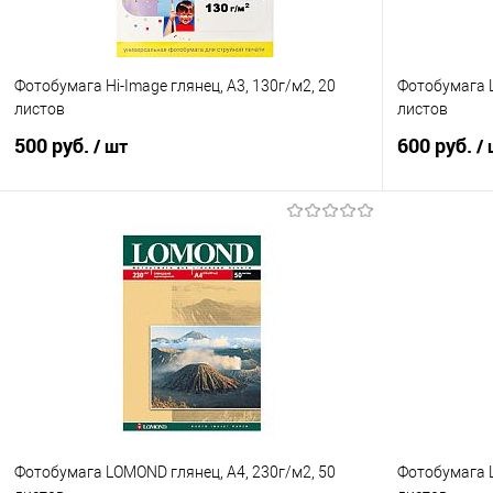
Фотобумага Hi-Image глянец, А3, 130г/м2, 20
Фотобумага L
листов
листов
500 руб.
600 руб.
/ шт
/
В корзину
Купить в 1 клик
Сравнение
Купить в 1
В избранное
В наличии
В избранно
Фотобумага LOMOND глянец, А4, 230г/м2, 50
Фотобумага L