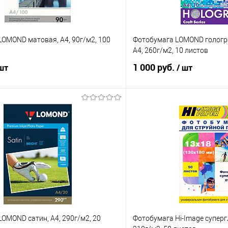
OMOND матовая, А4, 90г/м2, 100
Фотобумага LOMOND голограф
А4, 260г/м2, 10 листов
1 000 руб.
 шт
/ шт
В корзину
В корз
 клик
Сравнение
Купить в 1 клик
е
В наличии
В избранное
OMOND сатин, А4, 290г/м2, 20
Фотобумага Hi-Image суперг