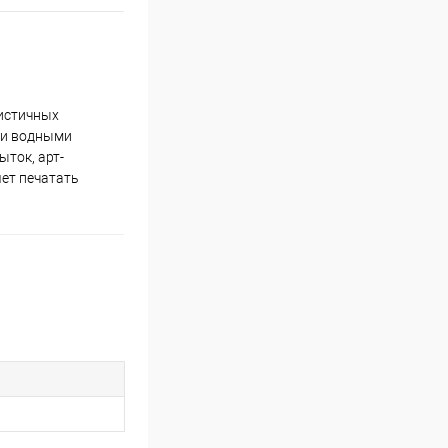
листичных
 и водными
ыток, арт-
яет печатать