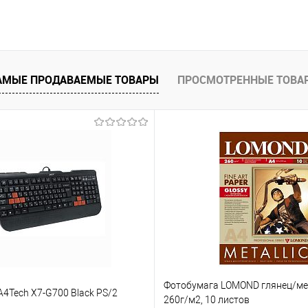
В корзину
 клик
Сравнение
е
В наличии
АМЫЕ ПРОДАВАЕМЫЕ ТОВАРЫ
ПРОСМОТРЕННЫЕ ТОВА
Фотобумага LOMOND глянец/мет
4Tech X7-G700 Black PS/2
260г/м2, 10 листов