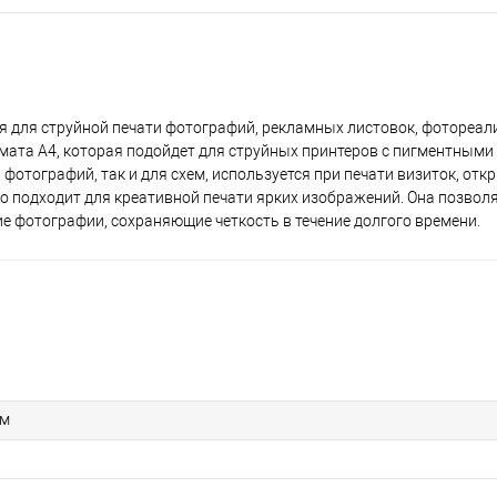
тся для струйной печати фотографий, рекламных листовок, фотореа
мата А4, которая подойдет для струйных принтеров с пигментными
фотографий, так и для схем, используется при печати визиток, откр
но подходит для креативной печати ярких изображений. Она позвол
 фотографии, сохраняющие четкость в течение долгого времени.
мм