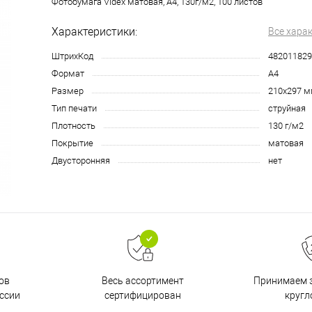
Фотобумага Videx матовая, А4, 130г/м2, 100 листов
Характеристики:
Все хара
ШтрихКод
482011829
Формат
A4
Размер
210х297 
Тип печати
струйная
Плотность
130 г/м2
Покрытие
матовая
Двусторонняя
нет
ов
Принимаем з
Весь ассортимент
ссии
кругл
сертифицирован