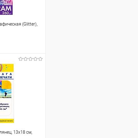
ическая (Glitter),
ину
Сравнение
В наличии
лянец, 13x18 см,