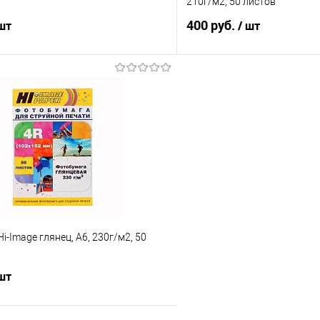
210г/м2, 50 листов
400 руб.
 шт
/ шт
В корзину
В корз
 клик
Сравнение
Купить в 1 клик
е
В наличии
В избранное
i-Image глянец, А6, 230г/м2, 50
 шт