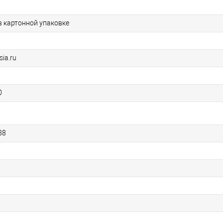
в картонной упаковке
sia.ru
0
88