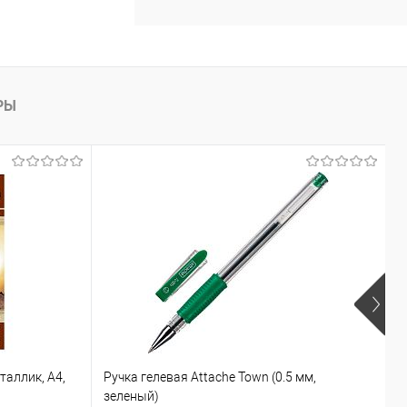
РЫ
аллик, А4,
Ручка гелевая Attache Town (0.5 мм,
К
зеленый)