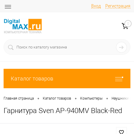
Вход
Регистрация
0
Каталог товаров
•
•
•
Главная страница
Каталог товаров
Компьютеры
Наушники с
Гарнитура Sven AP-940MV Black-Red