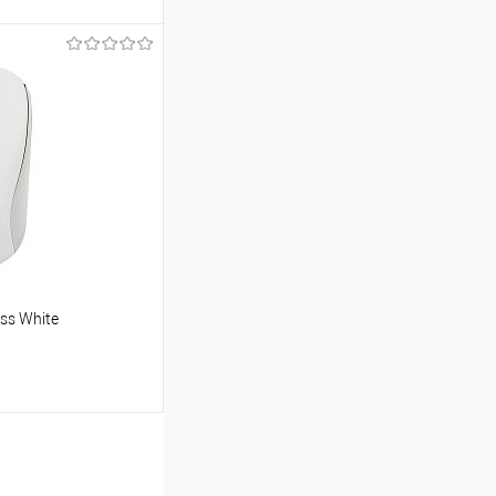
ину
Сравнение
В наличии
ss White
ину