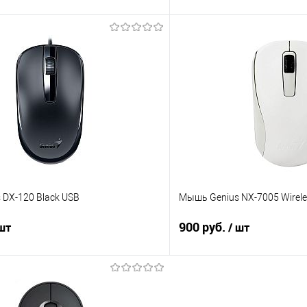
В корзину
В корз
 клик
Сравнение
Купить в 1 клик
е
В наличии
В избранное
DX-120 Black USB
Мышь Genius NX-7005 Wirele
900 руб.
 шт
/ шт
В корзину
В корз