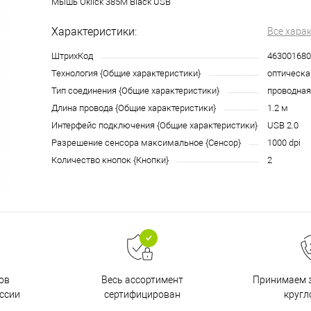
Мышь Oklick 385M Black USB
Характеристики:
Все хара
ШтрихКод
463001680
Технология {Общие характеристики}
оптическа
Тип соединения {Общие характеристики}
проводная
Длина провода {Общие характеристики}
1.2 м
Интерфейс подключения {Общие характеристики}
USB 2.0
Разрешение сенсора максимальное {Сенсор}
1000 dpi
Количество кнопок {Кнопки}
2
ов
Принимаем з
Весь ассортимент
ссии
кругл
сертифицирован