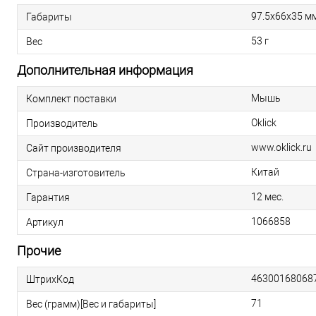
97.5х66х35 м
Габариты
53 г
Вес
Дополнительная информация
Мышь
Комплект поставки
Oklick
Производитель
www.oklick.ru
Сайт производителя
Китай
Страна-изготовитель
12 мес.
Гарантия
1066858
Артикул
Прочие
46300168068
ШтрихКод
71
Вес (грамм)[Вес и габариты]