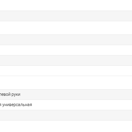
левой руки
я универсальная