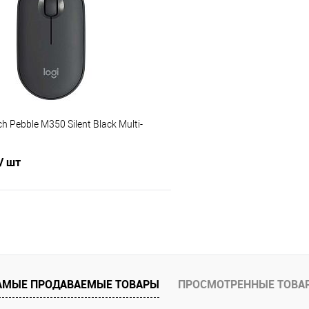
 клик
Сравнение
Купить в 1 клик
е
В наличии
В избранное
 Pebble M350 Silent Black Multi-
/ шт
В корзину
 клик
Сравнение
е
В наличии
АМЫЕ ПРОДАВАЕМЫЕ ТОВАРЫ
ПРОСМОТРЕННЫЕ ТОВА