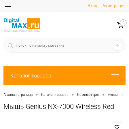
Вход
Регистрация
0
Каталог товаров
•
•
•
•
Главная страница
Каталог товаров
Компьютеры
Мыши
М
Мышь Genius NX-7000 Wireless Red