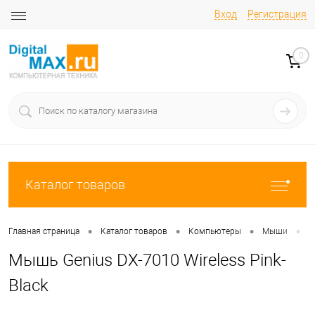
Вход
Регистрация
0
Каталог товаров
•
•
•
•
Главная страница
Каталог товаров
Компьютеры
Мыши
М
Мышь Genius DX-7010 Wireless Pink-
Black