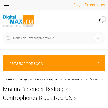
Вход
Регистрация
0
Каталог товаров
•
•
•
•
Главная страница
Каталог товаров
Компьютеры
Мыши
М
Мышь Defender Redragon
Centrophorus Black-Red USB