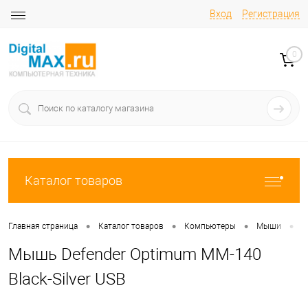
Вход
Регистрация
0
Каталог товаров
•
•
•
•
Главная страница
Каталог товаров
Компьютеры
Мыши
М
Мышь Defender Optimum MM-140
Black-Silver USB