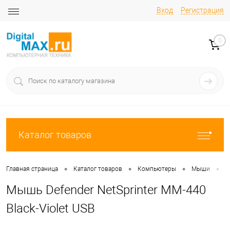
Вход
Регистрация
0
Каталог товаров
•
•
•
•
Главная страница
Каталог товаров
Компьютеры
Мыши
М
Мышь Defender NetSprinter MM-440
Black-Violet USB