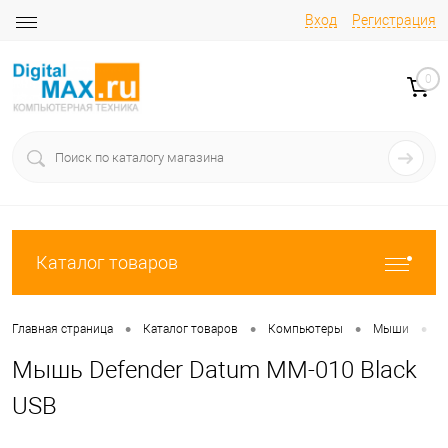
Вход
Регистрация
0
Каталог товаров
•
•
•
•
Главная страница
Каталог товаров
Компьютеры
Мыши
М
Мышь Defender Datum MM-010 Black
USB