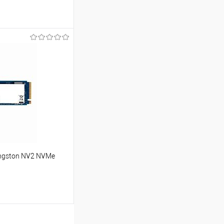
ину
Сравнение
В наличии
ingston NV2 NVMe