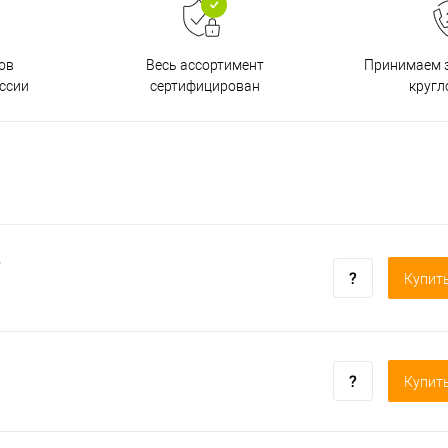
ов
Принимаем з
Весь ассортимент
ссии
кругл
сертифицирован
о
Купить
Купить