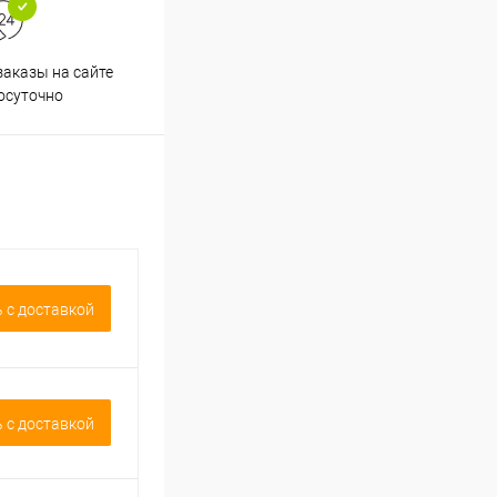
аказы на сайте
Срочная доставка по
осуточно
Одинцово в течение 2-х часов
 c доставкой
 c доставкой