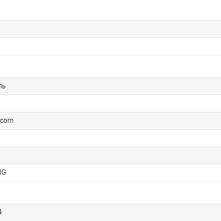
ль
.com
0G
4