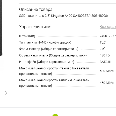
Описание товара:
SSD накопитель 2.5" Kingston A400 SA400S37/480G 480Gb
Характеристики:
Все хара
ШтрихКод
740617277
Тип памяти NAND {Конфигурация}
TLC
Форм-фактор {Общие характеристики}
2.5"
Объем накопителя {Общие характеристики}
480 Гб
Интерфейс {Общие характеристики}
SATA III
Максимальная скорость чтения {Показатели
500 Мб/с
производительности}
Максимальная скорость записи {Показатели
450 Мб/с
производительности}