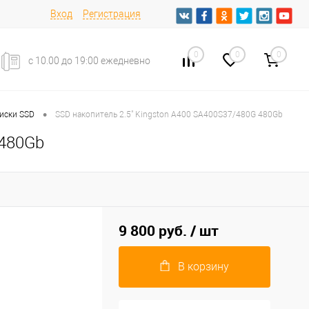
Вход
Регистрация
0
0
0
с 10.00 до 19:00 ежедневно
•
иски SSD
SSD накопитель 2.5" Kingston A400 SA400S37/480G 480Gb
 480Gb
9 800 руб.
/ шт
В корзину