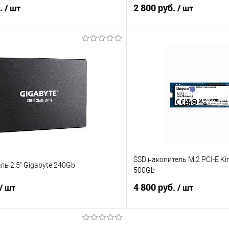
б.
2 800 руб.
/ шт
/ шт
В корзину
В корз
 клик
Сравнение
Купить в 1 клик
е
В наличии
В избранное
SSD накопитель M.2 PCI-E K
ль 2.5" Gigabyte 240Gb
500Gb
4 800 руб.
/ шт
/ шт