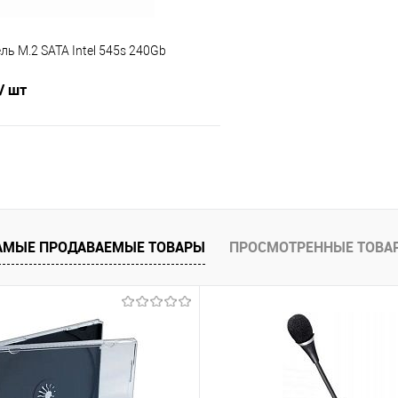
ль M.2 SATA Intel 545s 240Gb
/ шт
В корзину
 клик
Сравнение
е
В наличии
АМЫЕ ПРОДАВАЕМЫЕ ТОВАРЫ
ПРОСМОТРЕННЫЕ ТОВА