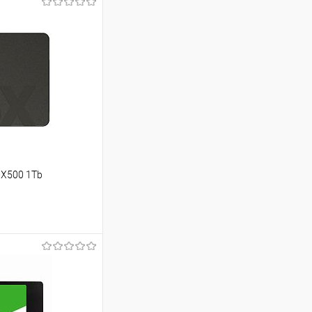
 BX500 1Tb
ину
Сравнение