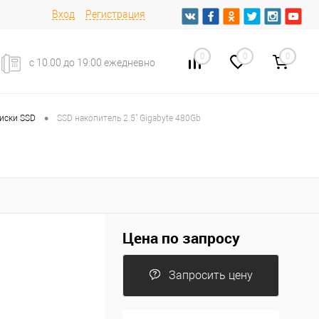
Вход
Регистрация
0
0
0
с 10.00 до 19:00 ежедневно
•
иски SSD
SSD накопитель 2.5" Gigabyte 480Gb
Цена по запросу
Запросить цену