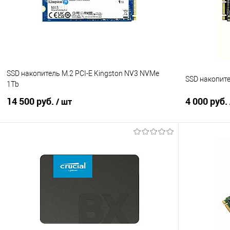
В избранное
В наличии
В избранно
SSD накопитель M.2 PCI-E Kingston NV3 NVMe
SSD накопите
1Tb
14 500 руб.
4 000 руб.
/ шт
В корзину
Купить в 1 клик
Сравнение
Купить в 1
В избранное
В наличии
В избранно