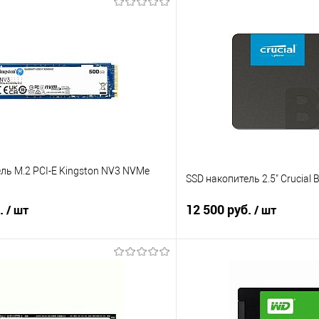
ль M.2 PCI-E Kingston NV3 NVMe
SSD накопитель 2.5" Crucial
б.
12 500 руб.
/ шт
/ шт
В корзину
В корз
 клик
Сравнение
Купить в 1 клик