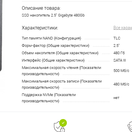
Описание товара:
SSD накопитель 2.5" Gigabyte 480Gb
Характеристики:
Все хара
Тип памяти NAND {Конфигурация}
TLC
Форм-фактор {Общие характеристики}
2.5"
Объем накопителя {Общие характеристики}
480 Гб
Интерфейс {Общие характеристики}
SATA III
Максимальная скорость чтения {Показатели
500 Мб/с
производительности}
Максимальная скорость записи {Показатели
480 Мб/с
производительности}
Поддержка NVMe {Показатели
нет
производительности}