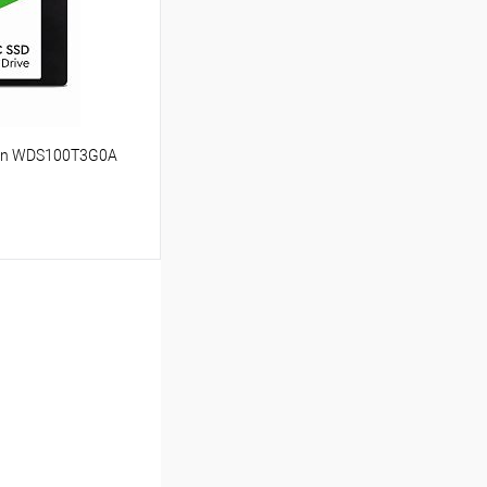
В наличии
een WDS100T3G0A
ину
Сравнение
В наличии