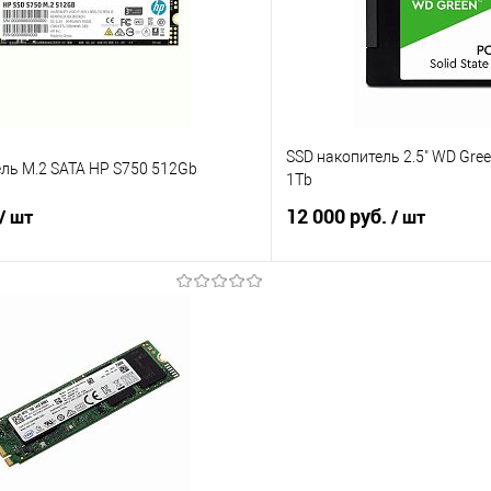
е
В наличии
В избранное
SSD накопитель 2.5" WD Gr
ль M.2 SATA HP S750 512Gb
1Tb
12 000 руб.
/ шт
/ шт
В корзину
В корз
 клик
Сравнение
Купить в 1 клик
е
В наличии
В избранное