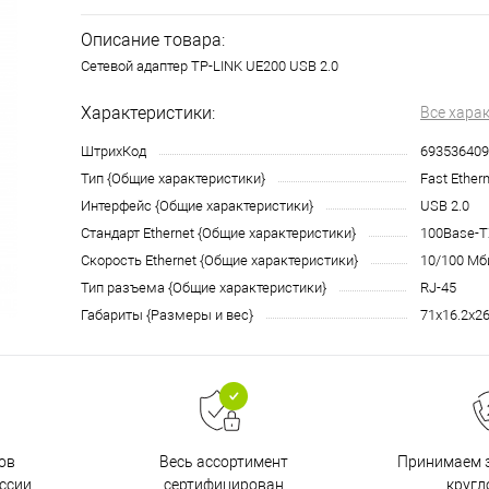
Описание товара:
Сетевой адаптер TP-LINK UE200 USB 2.0
Характеристики:
Все хара
ШтрихКод
693536409
Тип {Общие характеристики}
Fast Ether
Интерфейс {Общие характеристики}
USB 2.0
Стандарт Ethernet {Общие характеристики}
100Base-T
Скорость Ethernet {Общие характеристики}
10/100 Мб
Тип разъема {Общие характеристики}
RJ-45
Габариты {Размеры и вес}
71х16.2х2
ов
Принимаем з
Весь ассортимент
ссии
кругл
сертифицирован