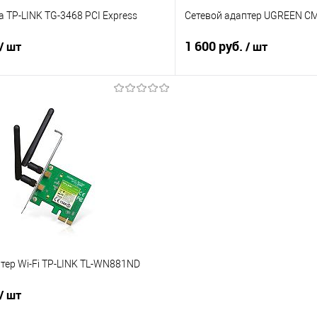
а TP-LINK TG-3468 PCI Express
Сетевой адаптер UGREEN CM
1 600 руб.
/ шт
/ шт
В корзину
В корз
 клик
Сравнение
Купить в 1 клик
е
В наличии
В избранное
тер Wi-Fi TP-LINK TL-WN881ND
/ шт