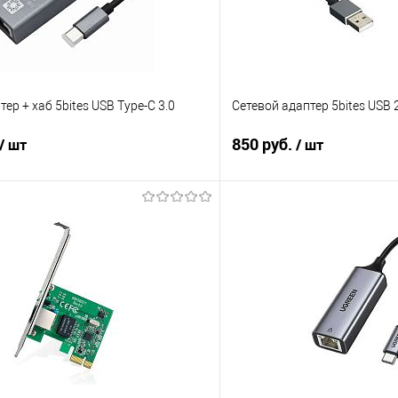
ер + хаб 5bites USB Type-C 3.0
Сетевой адаптер 5bites USB 
850 руб.
/ шт
/ шт
В корзину
В корз
 клик
Сравнение
Купить в 1 клик
е
В наличии
В избранное