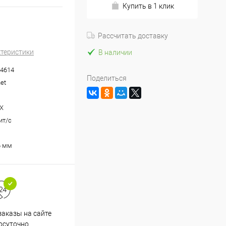
Купить в 1 клик
Рассчитать доставку
ктеристики
В наличии
4614
Поделиться
net
X
ит/с
6 мм
аказы на сайте
Срочная доставка по
осуточно
Одинцово в течение 2-х часов