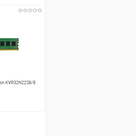
ину
Сравнение
В наличии
ton KVR32N22S8/8
ину