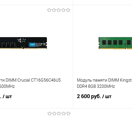
В корзину
В корз
 клик
Сравнение
Купить в 1 клик
е
В наличии
В избранное
ти DIMM Crucial CT16G56C46U5
Модуль памяти DIMM Kings
5600MHz
DDR4 8GB 3200MHz
б.
2 600 руб.
/ шт
/ шт
В корзину
В корз