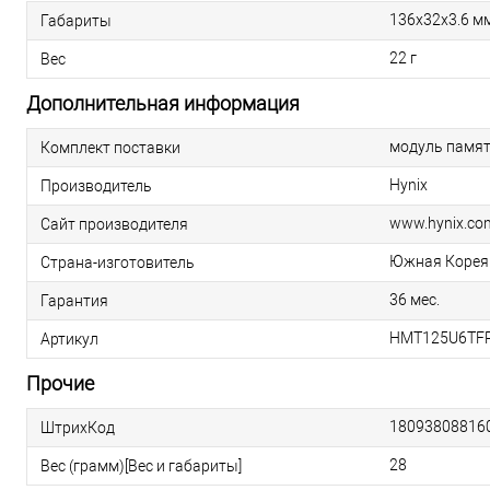
136х32х3.6 м
Габариты
22 г
Вес
Дополнительная информация
модуль памя
Комплект поставки
Hynix
Производитель
www.hynix.co
Сайт производителя
Южная Корея
Страна-изготовитель
36 мес.
Гарантия
HMT125U6TF
Артикул
Прочие
18093808816
ШтрихКод
28
Вес (грамм)[Вес и габариты]