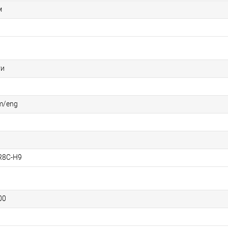
м
ти
m/eng
R8C-H9
00