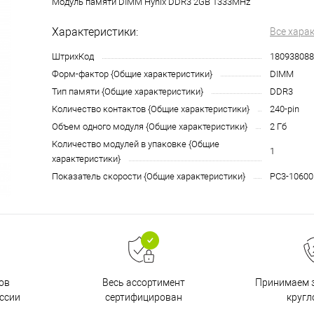
Модуль памяти DIMM Hynix DDR3 2GB 1333MHz
Характеристики:
Все хара
ШтрихКод
180938088
Форм-фактор {Общие характеристики}
DIMM
Тип памяти {Общие характеристики}
DDR3
Количество контактов {Общие характеристики}
240-pin
Объем одного модуля {Общие характеристики}
2 Гб
Количество модулей в упаковке {Общие
1
характеристики}
Показатель скорости {Общие характеристики}
PC3-10600
ов
Принимаем з
Весь ассортимент
ссии
кругл
сертифицирован