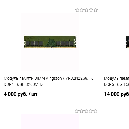
В корзину
Купить в 1 клик
Сравнение
Купить в 1
В избранное
В наличии
В избранно
Модуль памяти DIMM Kingston KVR32N22S8/16
Модуль памя
DDR4 16GB 3200MHz
DDR5 16GB 
4 000 руб.
14 000 ру
/ шт
В корзину