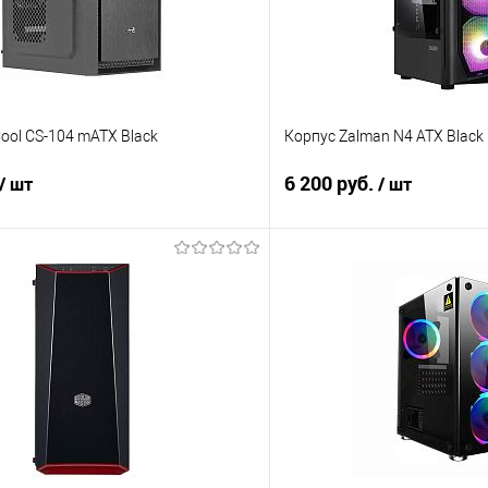
ool CS-104 mATX Black
Корпус Zalman N4 ATX Black
6 200 руб.
/ шт
/ шт
В корзину
В корз
 клик
Сравнение
Купить в 1 клик
е
В наличии
В избранное