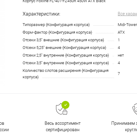
Корпус Foxline FL-401-FZ450R 450W ATX Black
Характеристики:
Все хара
Типоразмер {Конфигурация корпуса}
Midi-Tower
Форм-фактор {Конфигурация корпуса}
ATX
Отсеки 3,5" внешние {Конфигурация корпуса}
1
Отсеки 5,25" внешние {Конфигурация корпуса}
4
Отсеки 2,5" внутренние {Конфигурация корпуса}
нет
Отсеки 3,5" внутренние {Конфигурация корпуса}
4
Количество слотов расширения {Конфигурация
7
корпуса}
ов
Принимаем з
Весь ассортимент
ссии
кругл
сертифицирован