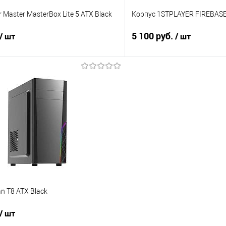
 Master MasterBox Lite 5 ATX Black
Корпус 1STPLAYER FIREBASE
5 100 руб.
/ шт
/ шт
В корзину
В корз
 клик
Сравнение
Купить в 1 клик
е
В наличии
В избранное
n T8 ATX Black
/ шт