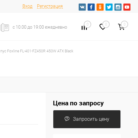
Вход
Регистрация
0
0
0
с 10.00 до 19:00 ежедневно
пус Foxline FL-401-FZ450R 450W ATX Black
Цена по запросу
Запросить цену