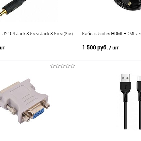
o J2104 Jack 3.5мм-Jack 3.5мм (3 м)
Кабель 5bites HDMI-HDMI ver.
1 500 руб.
 шт
/ шт
В корзину
В корз
 клик
Сравнение
Купить в 1 клик
е
В наличии
В избранное