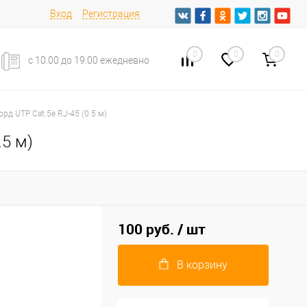
Вход
Регистрация
0
0
0
с 10.00 до 19:00 ежедневно
орд UTP Cat.5e RJ-45 (0.5 м)
.5 м)
100 руб.
/ шт
В корзину