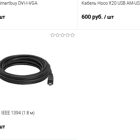
martbuy DVI-I-VGA
Кабель Hoco X20 USB AM-USB 
600 руб.
 шт
/ шт
В корзину
В корз
 клик
Сравнение
Купить в 1 клик
е
В наличии
В избранное
IEEE 1394 (1.8 м)
 шт