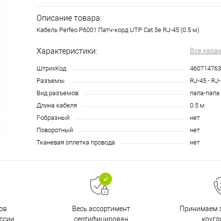
Описание товара:
Кабель Perfeo P6001 Патч-корд UTP Cat.5e RJ-45 (0.5 м)
Характеристики:
Все хара
ШтрихКод
460714763
Разъемы
RJ-45 - RJ
Вид разъемов
папа-папа
Длина кабеля
0.5 м
Г-образный
нет
Поворотный
нет
Тканевая оплетка провода
нет
ов
Принимаем з
Весь ассортимент
ссии
кругл
сертифицирован