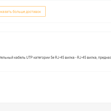
казать больше доставок
нительный кабель UTP категории 5e RJ-45 вилка - RJ-45 вилка, предн