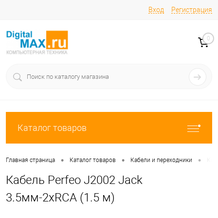
Вход
Регистрация
0
Каталог товаров
•
•
•
Главная страница
Каталог товаров
Кабели и переходники
Каб
Кабель Perfeo J2002 Jack
3.5мм-2хRCA (1.5 м)