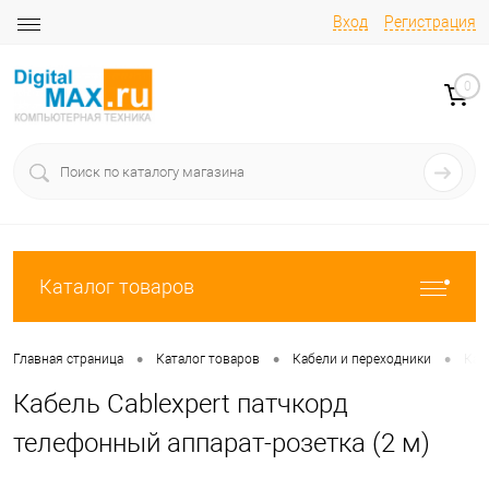
Вход
Регистрация
0
Каталог товаров
•
•
•
Главная страница
Каталог товаров
Кабели и переходники
Каб
Кабель Cablexpert патчкорд
телефонный аппарат-розетка (2 м)