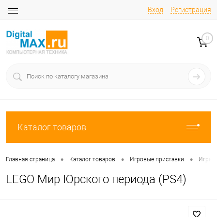
Вход
Регистрация
0
Каталог товаров
•
•
•
Главная страница
Каталог товаров
Игровые приставки
Игры 
LEGO Мир Юрского периода (PS4)