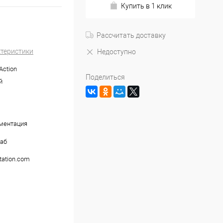
Купить в 1 клик
Рассчитать доставку
ктеристики
Недоступно
Action
Поделиться
й
ументация
аб
tation.com