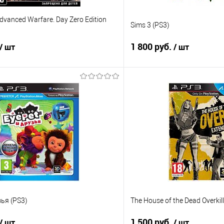
 Advanced Warfare. Day Zero Edition
Sims 3 (PS3)
1 800 руб.
/ шт
/ шт
В корзину
В корз
 клик
Сравнение
Купить в 1 клик
е
В наличии
В избранное
зья (PS3)
The House of the Dead Overkil
1 500 руб.
/ шт
/ шт