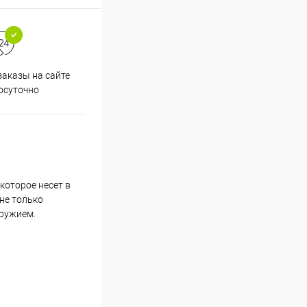
аказы на сайте
Срочная доставка по
осуточно
Одинцово в течение 2-х часов
которое несет в
не только
оружием.