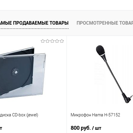
 клик
Сравнение
е
В наличии
АМЫЕ ПРОДАВАЕМЫЕ ТОВАРЫ
ПРОСМОТРЕННЫЕ ТОВА
диска CD-box (jewel)
Микрофон Hama H-57152
800 руб.
т
/ шт