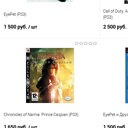
Call of Duty:
EyePet (PS3)
(PS3)
1 500 руб.
2 500 руб.
/ шт
В корзину
Купить в 1 клик
Сравнение
Купить в 1
В избранное
В наличии
В избранно
Chronicles of Narnia: Prince Caspian (PS3)
EyePet и Дру
1 650 руб.
1 500 руб.
/ шт