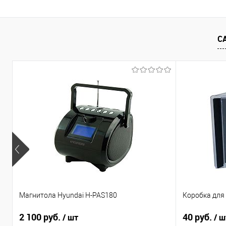
Купить в 1 клик
Сравнение
Купить в 1
В избранное
В наличии
В избранно
С
Магнитола Hyundai H-PAS180
Коробка для 
2 100 руб.
40 руб.
/ шт
/ ш