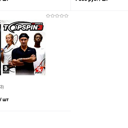
В корзину
В корз
 клик
Сравнение
Купить в 1 клик
е
В наличии
В избранное
S3)
/ шт
В корзину