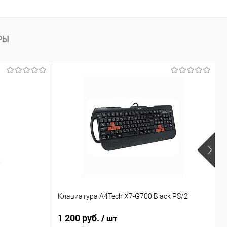
РЫ
Р
Клавиатура A4Tech X7-G700 Black PS/2
к
1 200 руб.
4
/ шт