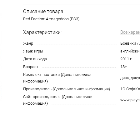
Описание товара:
Red Faction: Armageddon (PS3)
Характеристики:
Все хара
Жанр
Боевики / 
Язык игры
английски
Дата выхода
2011 г.
Возраст
18+
Комплект поставки {Дополнительная
диск, док
информация}
Производитель {Дополнительная информация}
1С-СофтКл
Сайт производителя {Дополнительная
www.plays
информация}