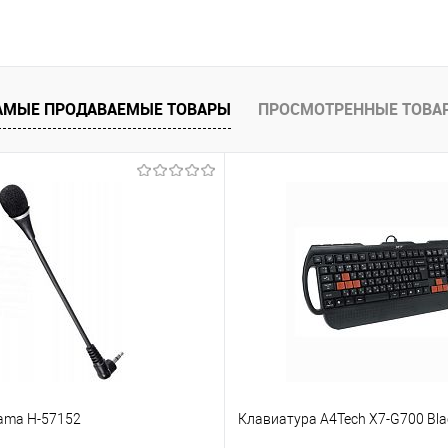
Запросить цену
Подпис
 клик
Сравнение
Купить в 1 клик
е
Недоступно
В избранное
АМЫЕ ПРОДАВАЕМЫЕ ТОВАРЫ
ПРОСМОТРЕННЫЕ ТОВА
ama H-57152
Клавиатура A4Tech X7-G700 Bla