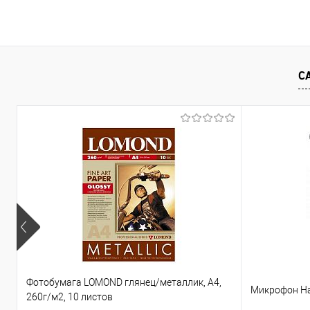
Подписаться
Купить в 1
Купить в 1 клик
Сравнение
В избранно
В избранное
Недоступно
С
Фотобумага LOMOND глянец/металлик, А4,
Микрофон H
260г/м2, 10 листов