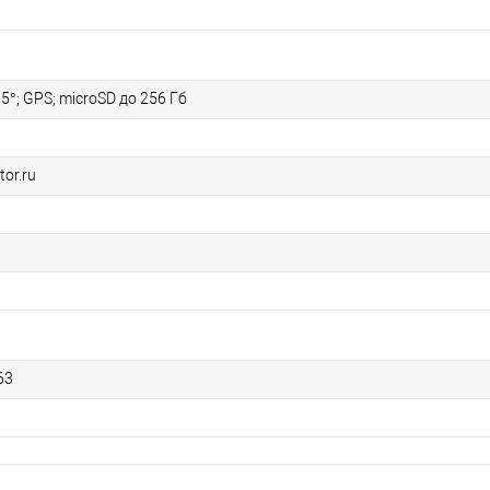
5°; GPS; microSD до 256 Гб
tor.ru
63