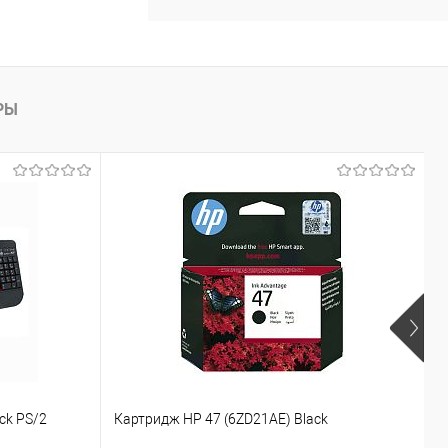
аться
Сравнение
Недоступно
РЫ
ck PS/2
Картридж HP 47 (6ZD21AE) Black
К