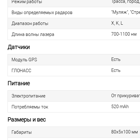
Трасса, город,
Режим работы
"Муляж", "Стре
Виды определяемых радаров
X, K, L
Диапазон работы
700-1100 нм
Длина волны лазера
Датчики
Есть
Модуль GPS
Есть
ГЛОНАСС
Питание
От прикурива
Электропитание
520 mAh
Потребляемы ток
Размеры и вес
80x5x100 мм
Габариты