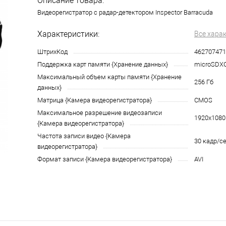
Описание товара:
Видеорегистратор с радар-детектором Inspector Barracuda
Характеристики:
Все хара
ШтрихКод
462707471
Поддержка карт памяти {Хранение данных}
microSDX
Максимальный объем карты памяти {Хранение
256 Гб
данных}
Матрица {Камера видеорегистратора}
CMOS
Максимальное разрешение видеозаписи
1920х1080
{Камера видеорегистратора}
Частота записи видео {Камера
30 кадр/с
видеорегистратора}
Формат записи {Камера видеорегистратора}
AVI