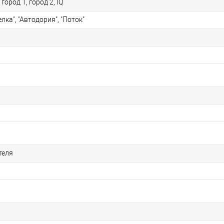
 город 1, город 2, IQ
лка", "Автодория", "Поток"
теля