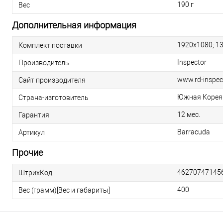
190 г
Вес
Дополнительная информация
1920х1080; 13
Комплект поставки
Inspector
Производитель
www.rd-inspec
Сайт производителя
Южная Корея
Страна-изготовитель
12 мес.
Гарантия
Barracuda
Артикул
Прочие
46270747145
ШтрихКод
400
Вес (грамм)[Вес и габариты]