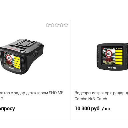
ратор с радар-детектором SHO-ME
Видеорегистратор с радар-
12
Combo №3 iCatch
апросу
10 300 руб.
/ шт