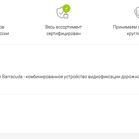
ов
Принимаем з
Весь ассортимент
ссии
кругл
сертифицирован
r Barracuda - комбинированное устройство видиофиксации дорожно