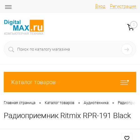
Вход
Регистрация
0
Каталог товаров
•
•
•
Главная страница
Каталог товаров
Аудиотехника
Радиоприем
Радиоприемник Ritmix RPR-191 Black