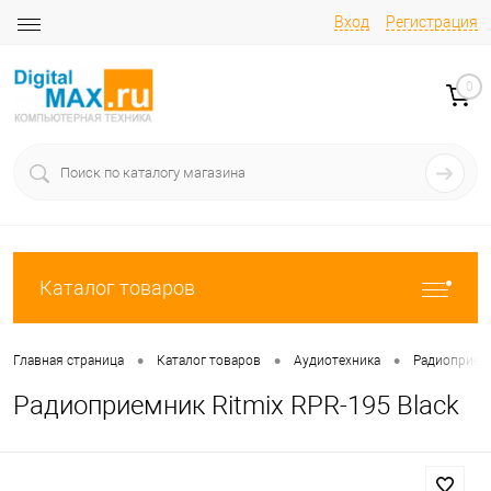
Вход
Регистрация
0
Каталог товаров
•
•
•
Главная страница
Каталог товаров
Аудиотехника
Радиоприем
Радиоприемник Ritmix RPR-195 Black