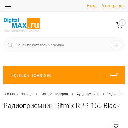
Вход
Регистрация
0
Каталог товаров
•
•
•
Главная страница
Каталог товаров
Аудиотехника
Радиоприем
Радиоприемник Ritmix RPR-155 Black