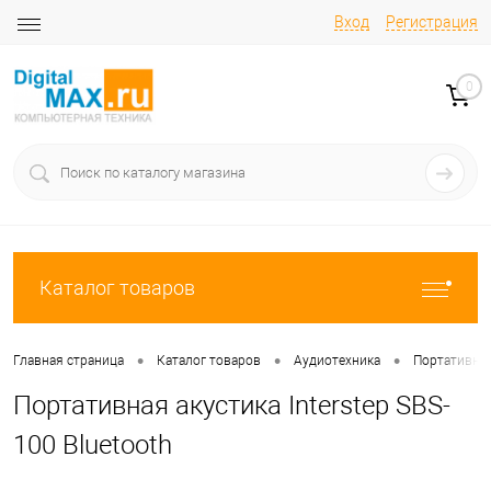
Вход
Регистрация
0
Каталог товаров
•
•
•
Главная страница
Каталог товаров
Аудиотехника
Портативны
Портативная акустика Interstep SBS-
100 Bluetooth