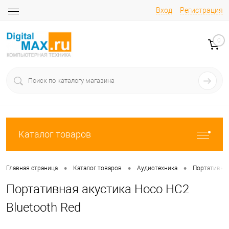
Вход
Регистрация
0
Каталог товаров
•
•
•
Главная страница
Каталог товаров
Аудиотехника
Портативны
Портативная акустика Hoco HC2
Bluetooth Red