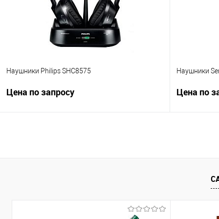
В избранное
В наличии
В избранно
Наушники Philips SHC8575
Наушники Sen
Цена по запросу
Цена по з
Запросить цену
Купить в 1 клик
Сравнение
Купить в 1
В избранное
Недоступно
В избранно
С