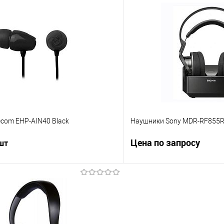
В корзину
В корз
 клик
Сравнение
Купить в 1 клик
е
В наличии
В избранное
ecom EHP-AIN40 Black
Наушники Sony MDR-RF855
Цена по запросу
 шт
Запросит
В корзину
Купить в 1 клик
 клик
Сравнение