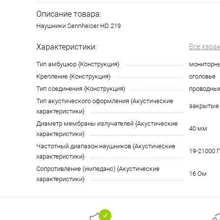
Описание товара:
Наушники Sennheiser HD 219
Характеристики:
Все хара
Тип амбушюр {Конструкция}
мониторн
Крепление {Конструкция}
оголовье
Тип соединения {Конструкция}
проводны
Тип акустического оформления {Акустические
закрытые
характеристики}
Диаметр мембраны излучателей {Акустические
40 мм
характеристики}
Частотный диапазон наушников {Акустические
19-21000 Г
характеристики}
Сопротивление (импеданс) {Акустические
16 Ом
характеристики}