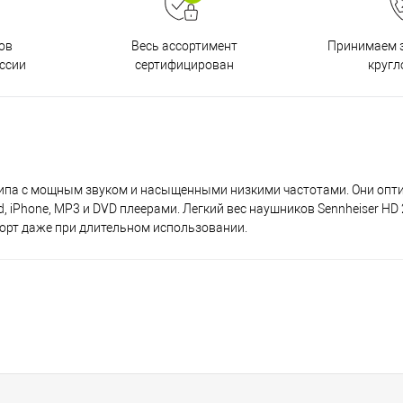
ов
Принимаем з
Весь ассортимент
ссии
кругл
сертифицирован
 типа с мощным звуком и насыщенными низкими частотами. Они оп
 iPhone, MP3 и DVD плеерами. Легкий вес наушников Sennheiser HD 
орт даже при длительном использовании.