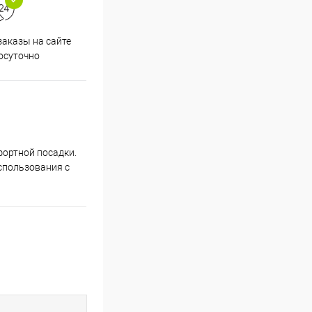
аказы на сайте
Срочная доставка по
осуточно
Одинцово в течение 2-х часов
фортной посадки.
спользования с