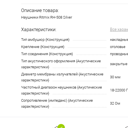
Описание товара:
Наушники Ritmix RH-508 Silver
Характеристики:
Все хара
Тип амбушюр {Конструкция}
накладны
Крепление {Конструкция}
оголовье
Тип соединения {Конструкция}
проводны
Тип акустического оформления {Акустические
закрытые
характеристики}
Диаметр мембраны излучателей {Акустические
30 мм
характеристики}
Частотный диапазон наушников {Акустические
18-22000 Г
характеристики}
Сопротивление (импеданс) {Акустические
32 Ом
характеристики}