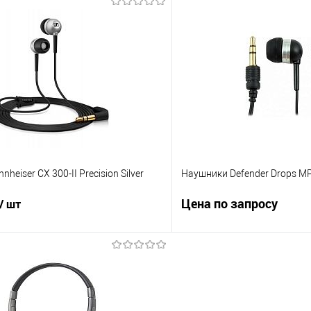
В корзину
В корз
 клик
Сравнение
Купить в 1 клик
е
В наличии
В избранное
heiser CX 300-II Precision Silver
Наушники Defender Drops MP
Цена по запросу
/ шт
Запросит
В корзину
Купить в 1 клик
 клик
Сравнение