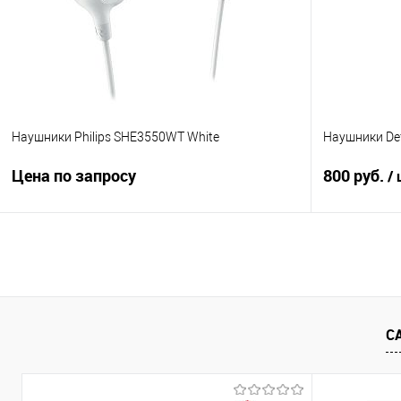
В избранное
В наличии
В избранно
Наушники Philips SHE3550WT White
Наушники De
Цена по запросу
800 руб.
/
Запросить цену
Купить в 1 клик
Сравнение
Купить в 1
В избранное
Недоступно
В избранно
С