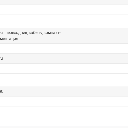
ьт, переходник, кабель, компакт-
ументация
ru
90