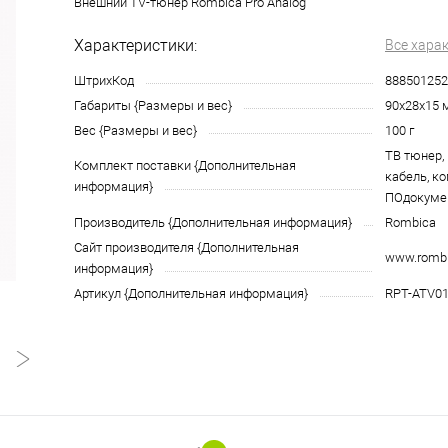
Внешний TV-тюнер Rombica Pro Analog
Характеристики:
Все хара
ШтрихКод
888501252
Габариты {Размеры и вес}
90х28х15 
Вес {Размеры и вес}
100 г
ТВ тюнер, 
Комплект поставки {Дополнительная
кабель, к
информация}
ПОдокуме
Производитель {Дополнительная информация}
Rombica
Сайт производителя {Дополнительная
www.rombi
информация}
Артикул {Дополнительная информация}
RPT-ATV0