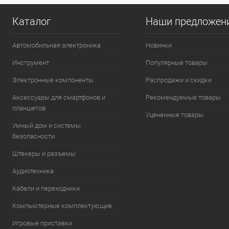
Каталог
Наши предложен
Автомобильная электроника
Новинки
Инструмент
Популярные товары
Электронные компоненты
Распродажи и скидки
Аксессуары для смартфонов и
Рекомендуемые товары
планшетов
Уцененные товары
Умный дом и системы
безопасности
Штекеры и разъемы
Аудиотехника
Кабели и переходники
Компьютерные комплектующие
Игровые приставки