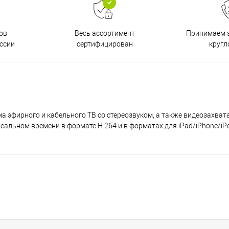
ов
Принимаем з
Весь ассортимент
ссии
кругл
сертифицирован
а эфирного и кабельного ТВ со стереозвуком, а также видеозахват
еальном времени в формате H.264 и в форматах для iPad/iPhone/iPo