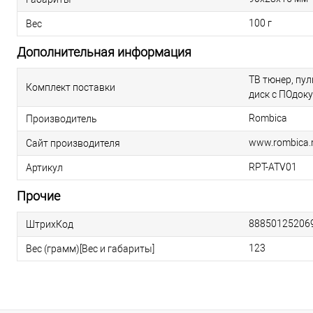
100 г
Вес
Дополнительная информация
ТВ тюнер, пул
Комплект поставки
диск с ПОдок
Rombica
Производитель
www.rombica.
Сайт производителя
RPT-ATV01
Артикул
Прочие
88850125206
ШтрихКод
123
Вес (грамм)[Вес и габариты]