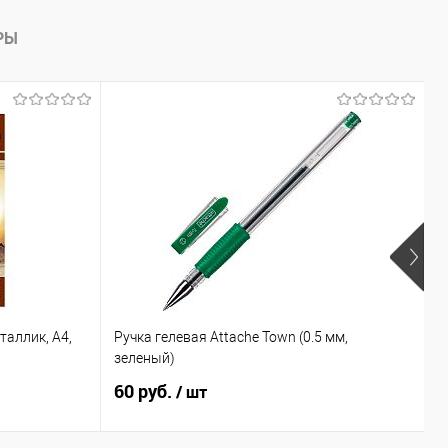
РЫ
аллик, А4,
Ручка гелевая Attache Town (0.5 мм,
К
зеленый)
60 руб.
4
/ шт