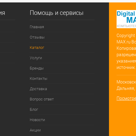
ия
Помощь и сервисы
Главная
Copyright
Отзывы
MAX.ru В
Каталог
Копирова
разрешен
Услуги
указание
источник.
Бренды
Контакты
Московска
Дальняя, д
Доставка
Посмотре
Вопрос ответ
Блог
Новости
Акции