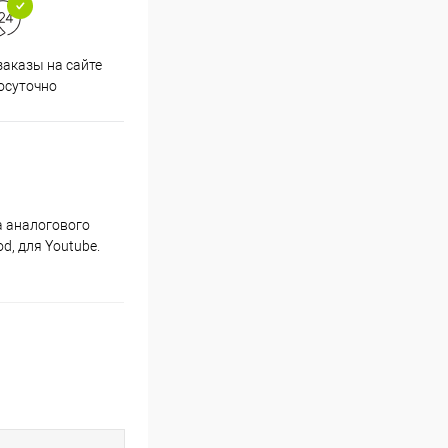
аказы на сайте
Срочная доставка по
осуточно
Одинцово в течение 2-х часов
а аналогового
d, для Youtube.