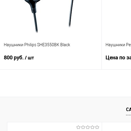
В избранное
В наличии
В избранно
Наушники Philips SHE3550BK Black
Наушники Per
800 руб.
Цена по з
/ шт
Подписаться
Купить в 1
Купить в 1 клик
Сравнение
В избранно
В избранное
Недоступно
С