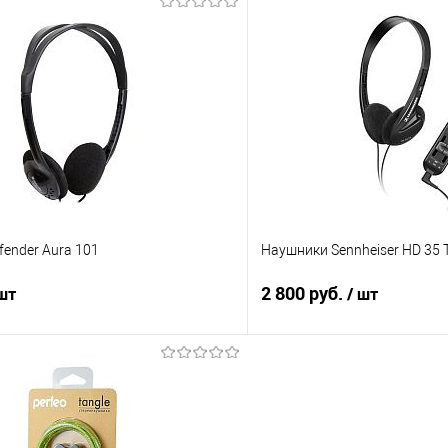
В корзину
В корз
 клик
Сравнение
Купить в 1 клик
е
В наличии
В избранное
ender Aura 101
Наушники Sennheiser HD 35 
2 800 руб.
 шт
/ шт
В корзину
Подпис
 клик
Сравнение
Купить в 1 клик