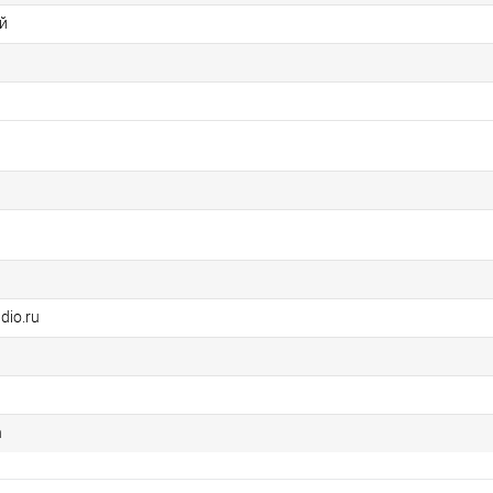
й
dio.ru
n