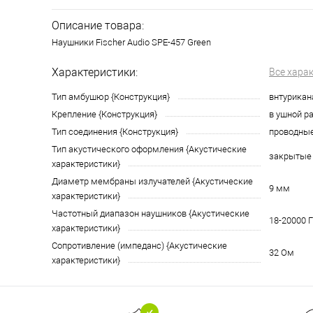
Описание товара:
Наушники Fischer Audio SPE-457 Green
Характеристики:
Все хара
Тип амбушюр {Конструкция}
внтурика
Крепление {Конструкция}
в ушной р
Тип соединения {Конструкция}
проводны
Тип акустического оформления {Акустические
закрытые
характеристики}
Диаметр мембраны излучателей {Акустические
9 мм
характеристики}
Частотный диапазон наушников {Акустические
18-20000 Г
характеристики}
Сопротивление (импеданс) {Акустические
32 Ом
характеристики}