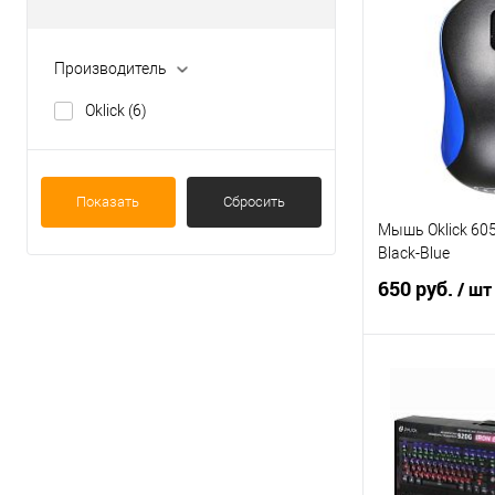
Производитель
Oklick
(6)
Показать
Сбросить
Мышь Oklick 60
Black-Blue
650 руб.
/ шт
В 
Купить в 1 кл
В избранное