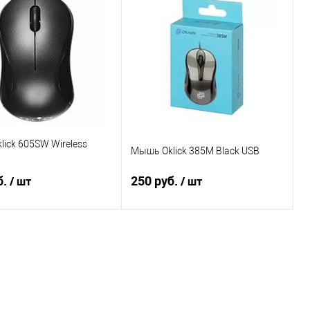
ick 605SW Wireless
Мышь Oklick 385M Black USB
б.
250 руб.
/ шт
/ шт
Подписаться
Подписаться
ь в 1 клик
Сравнение
Купить в 1 клик
Сравнение
ранное
Недоступно
В избранное
Недоступно