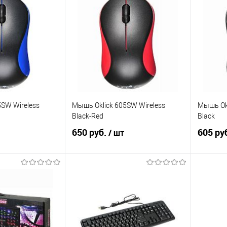
5SW Wireless
Мышь Oklick 605SW Wireless
Мышь Okl
Black-Red
Black
650 руб.
605 ру
/ шт
корзину
Подписаться
ик
Сравнение
Купить в 1 клик
Сравнение
Купит
В наличии
В избранное
Недоступно
В изб