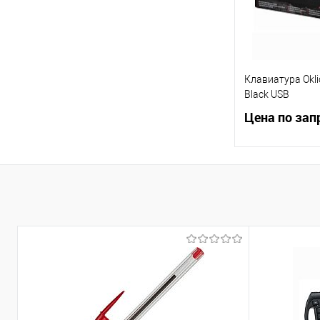
Клавиатура Okli
Black USB
Цена по зап
Запр
Купить в 1 кл
В избранное