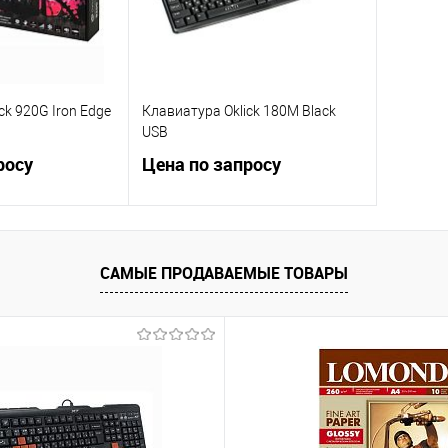
ck 920G Iron Edge
Клавиатура Oklick 180M Black
USB
росу
Цена по запросу
осить цену
Запросить цену
САМЫЕ ПРОДАВАЕМЫЕ ТОВАРЫ
ик
Сравнение
Купить в 1 клик
Сравнение
Недоступно
В избранное
Недоступно