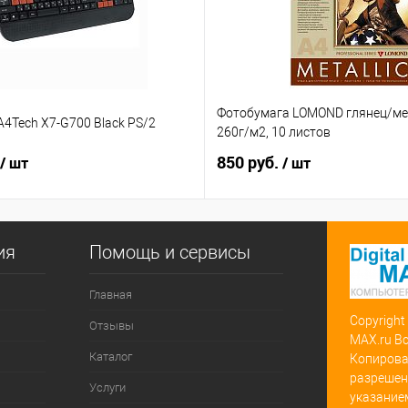
Фотобумага LOMOND глянец/мет
4Tech X7-G700 Black PS/2
260г/м2, 10 листов
850 руб.
/ шт
/ шт
ия
Помощь и сервисы
Главная
Copyright
Отзывы
MAX.ru В
Каталог
Копирова
разрешен
Услуги
указание