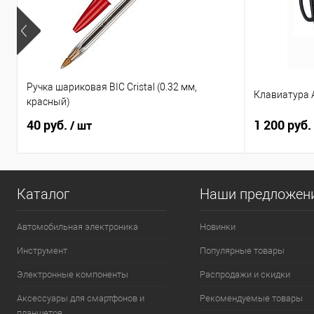
Ручка шариковая BIC Cristal (0.32 мм,
Клавиатура A
красный)
40 руб.
1 200 руб.
/ шт
Каталог
Наши предложен
Автомобильная электроника
Новинки
Инструмент
Популярные товары
Электронные компоненты
Распродажи и скидки
Аксессуары для смартфонов и
Рекомендуемые товары
планшетов