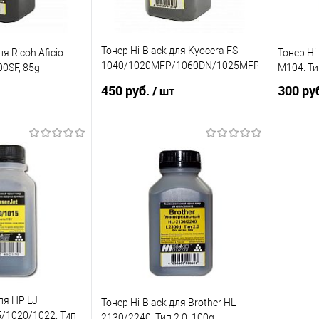
Тонер Hi-Black для Kyocera FS-
ля Ricoh Aficio
Тонер Hi
1040/1020MFP/1060DN/1025MFP,
0SF, 85g
M104. Тип
85g
450 руб.
300 ру
/ шт
корзину
В корзину
ик
Сравнение
Купить в 1 клик
Сравнение
Купит
В наличии
В избранное
В наличии
В изб
ля HP LJ
Тонер Hi-Black для Brother HL-
/1020/1022. Тип
2130/2240. Тип 2.0, 100g