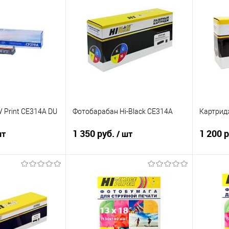
 Print CE314A DU
Фотобарабан Hi-Black CE314A
Картридж
1 350 руб.
1 200 
шт
/ шт
писаться
В корзину
ик
Сравнение
Купить в 1 клик
Сравнение
Купит
Недоступно
В избранное
В наличии
В изб