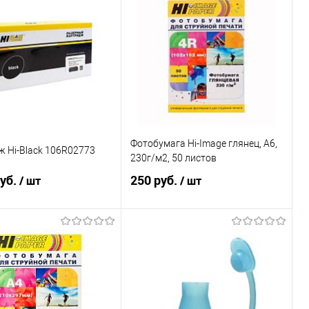
Фотобумага Hi-Image глянец, А6,
 Hi-Black 106R02773
230г/м2, 50 листов
руб.
250 руб.
/ шт
/ шт
Подписаться
В корзину
ь в 1 клик
Сравнение
Купить в 1 клик
Сравнение
ранное
Недоступно
В избранное
В наличии