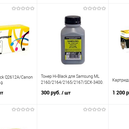
корзину
Подписаться
ик
Сравнение
Купить в 1 клик
Сравнение
Купит
В наличии
В избранное
Недоступно
В изб
Тонер Hi-Black для Samsung ML
ack Q2612A/Canon
Картридж
2160/2164/2165/2167/SCX-3400.
-9
Тип 2.2, 45g
300 руб.
1 200 
шт
/ шт
корзину
В корзину