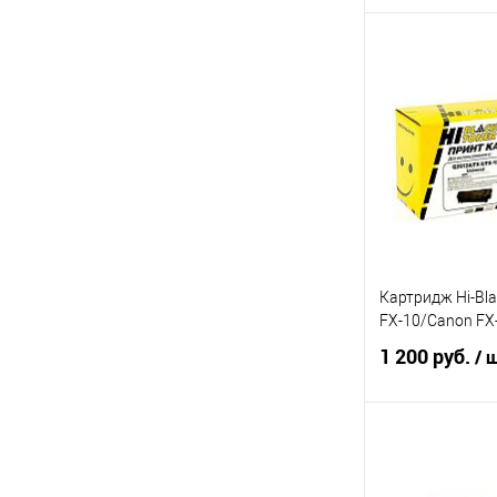
В 
Купить в 1 кл
В избранное
Картридж Hi-Bl
FX-10/Canon FX
1 200 руб.
/ 
В 