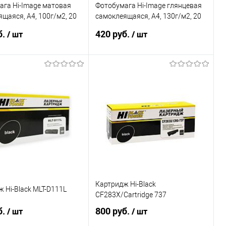
ага Hi-Image матовая
Фотобумага Hi-Image глянцевая
щаяся, А4, 100г/м2, 20
самоклеящаяся, А4, 130г/м2, 20
листов
б.
420 руб.
/ шт
/ шт
В корзину
Подписаться
ь в 1 клик
Сравнение
Купить в 1 клик
Сравнение
ранное
В наличии
В избранное
Недоступно
Картридж Hi-Black
 Hi-Black MLT-D111L
CF283X/Cartridge 737
б.
800 руб.
/ шт
/ шт