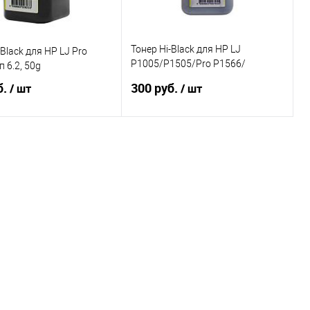
Тонер Hi-Black для HP LJ
-Black для HP LJ Pro
P1005/P1505/Pro P1566/
 6.2, 50g
ProP1102. Тип 4.4, 85g
б.
300 руб.
/ шт
/ шт
Подписаться
В корзину
ь в 1 клик
Сравнение
Купить в 1 клик
Сравнение
ранное
Недоступно
В избранное
В наличии