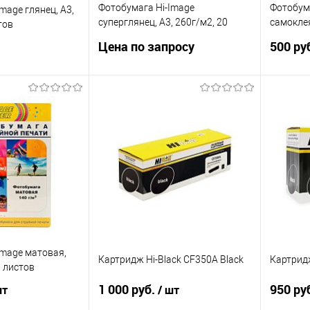
Фотобумага Hi-Image
Фотобум
mage глянец, А3,
суперглянец, А3, 260г/м2, 20
самоклея
тов
листов
листов
Цена по запросу
500 ру
Запросить цену
корзину
Купить в 1 клик
Сравнение
ик
Сравнение
Купит
В избранное
Недоступно
В наличии
В изб
Image матовая,
Картридж Hi-Black CF350A Black
Картридж
0 листов
1 000 руб.
950 ру
шт
/ шт