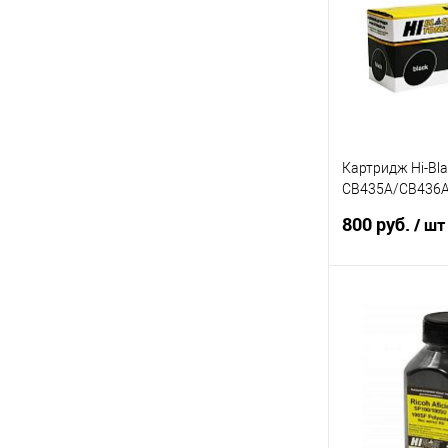
Купить в 1 кл
В избранное
Картридж Hi-Bla
CB435A/CB436A
725
800 руб.
/ шт
Под
Купить в 1 кл
В избранное