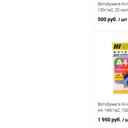
Фотобумага Hi-I
130г/м2, 20 лис
500 руб.
/ шт
В 
Купить в 1 кл
В избранное
Фотобумага Hi-
А4, 140г/м2, 10
1 950 руб.
/ 