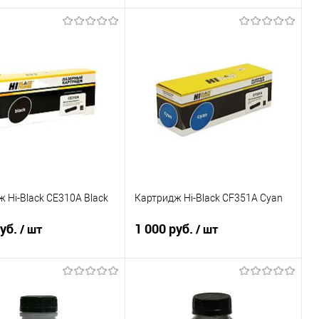
В корзину
Подписаться
ь в 1 клик
Сравнение
Купить в 1 клик
Сравнение
ранное
В наличии
В избранное
Недоступно
 Hi-Black CE310A Black
Картридж Hi-Black CF351A Cyan
руб.
1 000 руб.
/ шт
/ шт
Подписаться
Подписаться