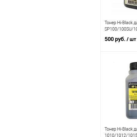
Тонер Hi-Black д
SP100/100SU/10
500 руб.
/ шт
В 
Купить в 1 кл
В избранное
Тонер Hi-Black д
1010/1012/1015