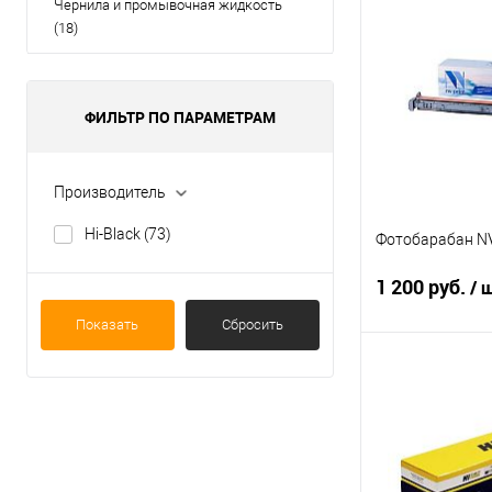
Чернила и промывочная жидкость
(18)
ФИЛЬТР ПО ПАРАМЕТРАМ
Производитель
Hi-Black
(73)
Фотобарабан NV
1 200 руб.
/ 
Показать
Сбросить
Под
Купить в 1 кл
В избранное