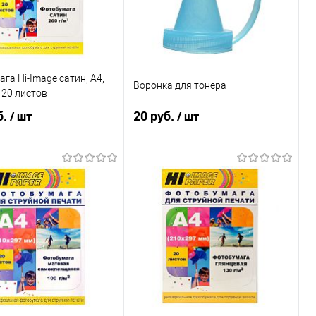
га Hi-Image сатин, А4,
Воронка для тонера
 20 листов
б.
20 руб.
/ шт
/ шт
В корзину
В корзину
ь в 1 клик
Сравнение
Купить в 1 клик
Сравнение
ранное
В наличии
В избранное
В наличии