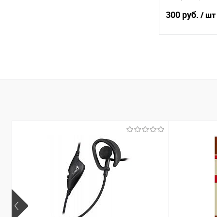
2.2, 110g
300 руб.
/ шт
В 
Купить в 1 кл
В избранное