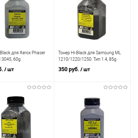
ь в 1 клик
Сравнение
Купить в 1 клик
Сравнение
ранное
Недоступно
В избранное
Недоступно
-Black для Xerox Phaser
Тонер Hi-Black для Samsung ML
 3045, 60g
1210/1220/1250. Тип 1.4, 85g
б.
350 руб.
/ шт
/ шт
В корзину
В корзину
ь в 1 клик
Сравнение
Купить в 1 клик
Сравнение
ранное
В наличии
В избранное
В наличии