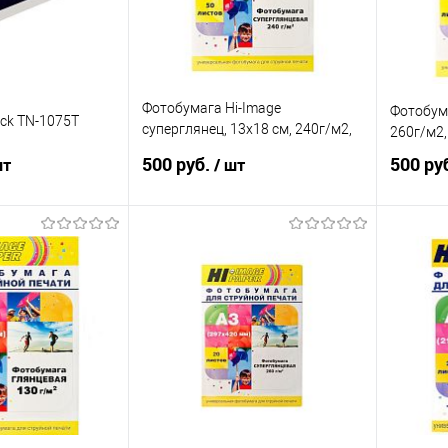
Фотобумага Hi-Image
Фотобума
ack TN-1075T
суперглянец, 13x18 см, 240г/м2,
260г/м2,
50 листов
500 руб.
500 ру
шт
/ шт
писаться
В корзину
ик
Сравнение
Купить в 1 клик
Сравнение
Купит
Недоступно
В избранное
В наличии
В изб