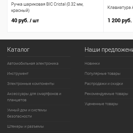
Ручка шариковая BIC Cristal (0.32 мм,
Клавиатура A
красный)
40 руб.
1 200 руб.
/ шт
Каталог
Наши предложен
Автомобильная электроника
Новинки
Инструмент
Популярные товары
Электронные компоненты
Распродажи и скидки
Аксессуары для смартфонов и
Рекомендуемые товары
планшетов
Уцененные товары
Умный дом и системы
безопасности
Штекеры и разъемы