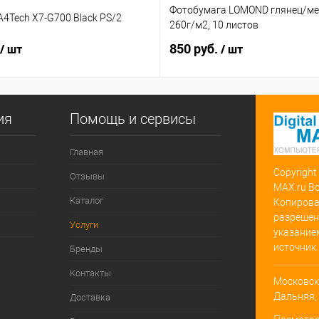
Фотобумага LOMOND глянец/мет
4Tech X7-G700 Black PS/2
260г/м2, 10 листов
850 руб.
/ шт
/ шт
ия
Помощь и сервисы
Главная
Copyright
Отзывы
MAX.ru В
Каталог
Копирова
разрешен
Услуги
указание
источник.
Бренды
Контакты
Московска
Дальняя, д
Доставка