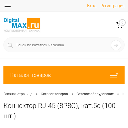
Вход
Регистрация
0
Каталог товаров
•
•
•
Главная страница
Каталог товаров
Сетевое оборудование
Каб
Коннектор RJ-45 (8P8C), кат.5е (100
шт.)