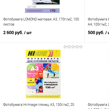
Фотобумага LOMOND матовая, А3, 170г/м2, 100
Фотобумага 
листов
А4, 100г/м2,
2 600 руб.
500 руб.
/ шт
/
В корзину
Купить в 1 клик
Сравнение
Купить в 1
В избранное
В наличии
В избранно
Фотобумага Hi-Image глянец, А3, 130г/м2, 20
Фотобумага 