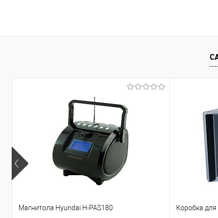
В корзину
Купить в 1 клик
Сравнение
Купить в 1
В избранное
В наличии
В избранно
С
Магнитола Hyundai H-PAS180
Коробка для 