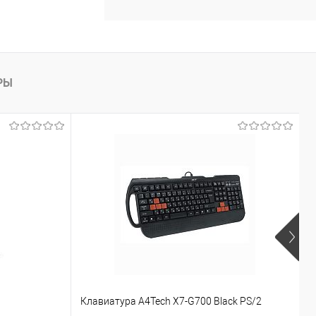
РЫ
Р
Клавиатура A4Tech X7-G700 Black PS/2
к