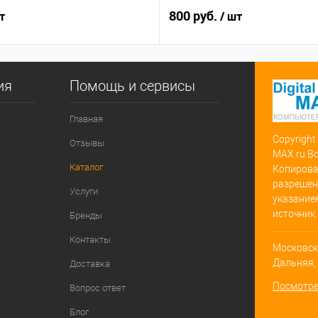
800 руб.
т
/ шт
ия
Помощь и сервисы
Главная
Copyright
Отзывы
MAX.ru В
Каталог
Копирова
разрешен
Услуги
указание
источник.
Бренды
Контакты
Московска
Дальняя, д
Доставка
Посмотре
Вопрос ответ
Блог