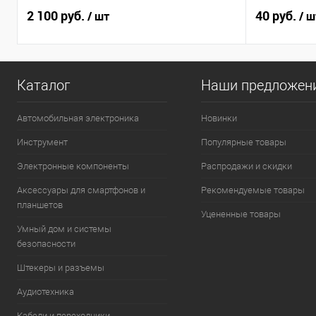
2 100 руб.
40 руб.
/ шт
/ ш
Каталог
Наши предложен
Автомобильная электроника
Новинки
Инструмент
Популярные товары
Электронные компоненты
Распродажи и скидки
Аксессуары для смартфонов и
Рекомендуемые товары
планшетов
Уцененные товары
Умный дом и системы
безопасности
Штекеры и разъемы
Аудиотехника
Кабели и переходники