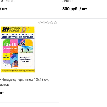
 10 листов
листов
800 руб.
/ шт
/ шт
В корзину
В корз
 клик
Сравнение
Купить в 1 клик
е
В наличии
В избранное
i-Image суперглянец, 13x18 см,
листов
 шт