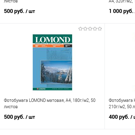
листов
А4, 320г/м2,
500 руб.
1 000 руб.
/ шт
В корзину
Купить в 1 клик
Сравнение
Купить в 1
В избранное
В наличии
В избранно
Фотобумага LOMOND матовая, А4, 180г/м2, 50
Фотобумага H
листов
210г/м2, 50 
500 руб.
400 руб.
/ шт
/