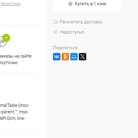
ктеристики
Купить в 1 клик
Рассчитать доставку
Недоступно
Поделиться
аказы на сайте
Срочная доставка по
осуточно
Одинцово в течение 2-х часов
rmalTable {mso-
parent:""; mso-
ft:0cm; line-