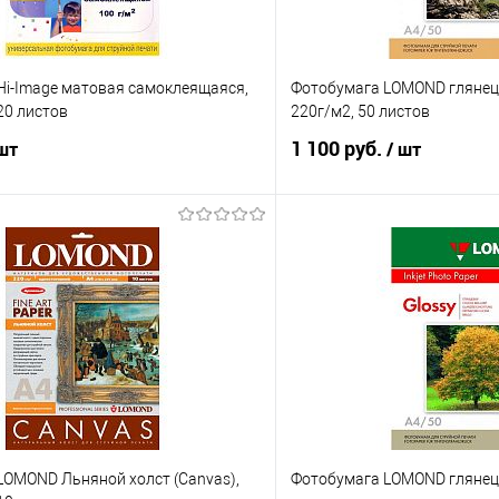
Hi-Image матовая самоклеящаяся,
Фотобумага LOMOND глянец 
 20 листов
220г/м2, 50 листов
1 100 руб.
 шт
/ шт
В корзину
В корз
 клик
Сравнение
Купить в 1 клик
е
В наличии
В избранное
LOMOND Льняной холст (Canvas),
Фотобумага LOMOND глянец, 