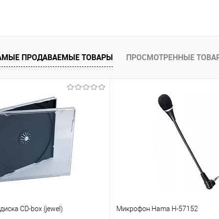
В корзину
 клик
Сравнение
е
В наличии
АМЫЕ ПРОДАВАЕМЫЕ ТОВАРЫ
ПРОСМОТРЕННЫЕ ТОВА
диска CD-box (jewel)
Микрофон Hama H-57152