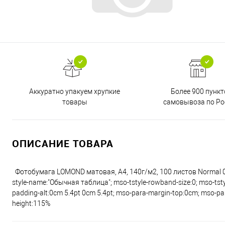
Аккуратно упакуем хрупкие
Более 900 пункт
товары
самовывоза по Ро
ОПИСАНИЕ ТОВАРА
Фотобумага LOMOND матовая, А4, 140г/м2, 100 листов Normal 0 fal
style-name:"Обычная таблица"; mso-tstyle-rowband-size:0; mso-tstyle
padding-alt:0cm 5.4pt 0cm 5.4pt; mso-para-margin-top:0cm; mso-par
height:115%