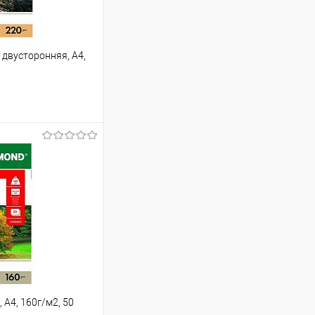
двусторонняя, А4,
ину
Сравнение
В наличии
А4, 160г/м2, 50