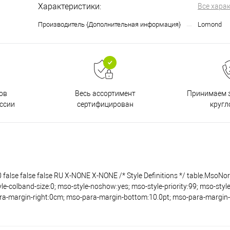
Характеристики:
Все хара
Производитель {Дополнительная информация}
Lomond
ов
Принимаем з
Весь ассортимент
ссии
кругл
сертифицирован
se false false RU X-NONE X-NONE /* Style Definitions */ table.MsoNo
-colband-size:0; mso-style-noshow:yes; mso-style-priority:99; mso-style-
a-margin-right:0cm; mso-para-margin-bottom:10.0pt; mso-para-margin-le