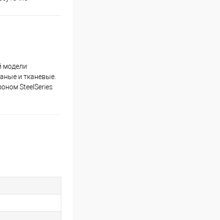
й модели
аные и тканевые.
оном SteelSeries