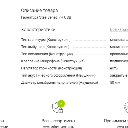
Описание товара:
Гарнитура SteelSeries 7H USB
Характеристики:
Все хара
Тип гарнитуры {Конструкция}
многокана
Тип амбушюр {Конструкция}
мониторн
Тип соединения {Конструкция}
проводны
Крепление микрофона {Конструкция}
подвижно
Регулятор громкости {Конструкция}
есть
Тип акустического оформления {Наушники}
закрытые
Диаметр мембраны излучателей {Наушники}
50 мм
ов
Принимаем з
Весь ассортимент
ссии
кругл
сертифицирован