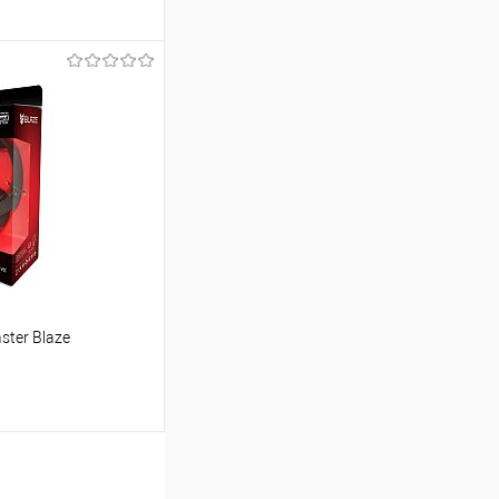
ину
Сравнение
В наличии
ster Blaze
ину