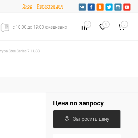
Вход
Регистрация
0
0
0
с 10.00 до 19:00 ежедневно
тура SteelSeries 7H USB
Цена по запросу
Запросить цену