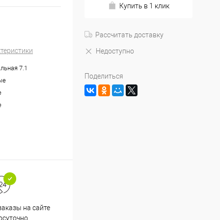
Купить в 1 клик
Рассчитать доставку
ктеристики
Недоступно
льная 7.1
Поделиться
ые
е
е
аказы на сайте
Срочная доставка по
осуточно
Одинцово в течение 2-х часов