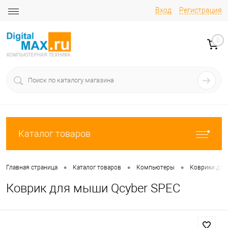
Вход
Регистрация
0
Каталог товаров
•
•
•
Главная страница
Каталог товаров
Компьютеры
Коврики дл
Коврик для мыши Qcyber SPEC