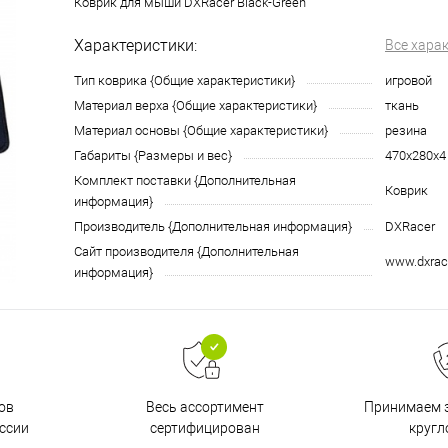
Коврик для мыши DXRacer Black-Green
Характеристики:
Все хара
Тип коврика {Общие характеристики}
игровой
Материал верха {Общие характеристики}
ткань
Материал основы {Общие характеристики}
резина
Габариты {Размеры и вес}
470х280х4
Комплект поставки {Дополнительная
Коврик
информация}
Производитель {Дополнительная информация}
DXRacer
Сайт производителя {Дополнительная
www.dxrac
информация}
ов
Принимаем з
Весь ассортимент
ссии
кругл
сертифицирован