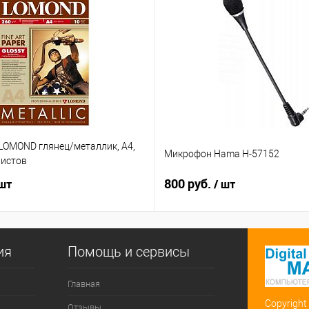
LOMOND глянец/металлик, А4,
Микрофон Hama H-57152
листов
800 руб.
 шт
/ шт
ия
Помощь и сервисы
Главная
Copyright
Отзывы