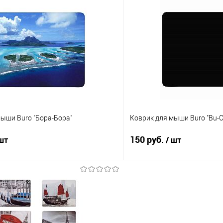
В корзину
В корз
 клик
Сравнение
Купить в 1 клик
е
В наличии
В избранное
ыши Buro "Бора-Бора"
Коврик для мыши Buro "Bu-Cl
150 руб.
 шт
/ шт
В корзину
В корз
 клик
Сравнение
Купить в 1 клик