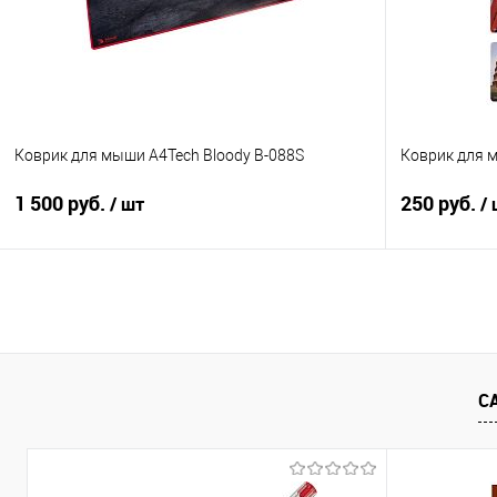
В избранное
В наличии
В избранно
Коврик для мыши A4Tech Bloody B-088S
Коврик для м
1 500 руб.
250 руб.
/ шт
/
В корзину
Купить в 1 клик
Сравнение
Купить в 1
В избранное
В наличии
В избранно
С