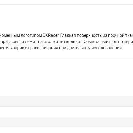
ирменным логотипом DXRacer. Гладкая поверхность из прочной тка
врик крепко лежит на столе и не скользит. Обметочный шов по пер
регая коврик от расслаивания при длительном использовании.