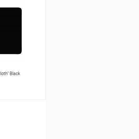
ину
Сравнение
В наличии
oth" Black
ину
Сравнение