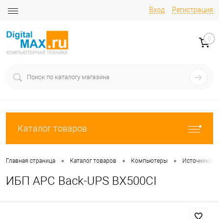
Вход
Регистрация
0
Каталог товаров
•
•
•
Главная страница
Каталог товаров
Компьютеры
Источники б
ИБП APC Back-UPS BX500CI