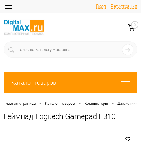
Вход
Регистрация
0
Каталог товаров
•
•
•
Главная страница
Каталог товаров
Компьютеры
Джойстики, 
Геймпад Logitech Gamepad F310